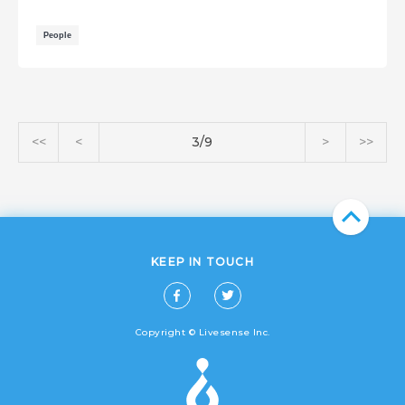
People
<<
<
3/9
>
>>
KEEP IN TOUCH
Copyright © Livesense Inc.