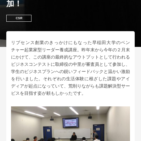
加！
CSR
リブセンス創業のきっかけにもなった早稲田大学のベン
チャー起業家型リーダー養成講座。昨年末から今年の２月末
にかけて、この講座の最終的なアウトプットとして行われる
ビジネスコンテストに取締役の中里が審査員として参加し、
学生のビジネスプランへの鋭いフィードバックと温かい激励
を行いました。それぞれの生活体験に根ざした課題やアイ
ディアが起点になっていて、荒削りながらも課題解決型サー
ビスを目指す姿が頼もしかったです。