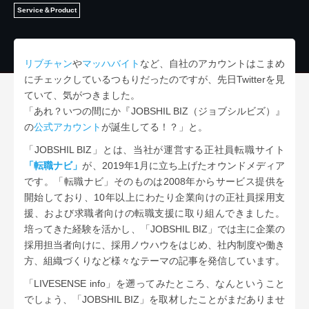
Service＆Product
リブチャン
や
マッハバイト
など、自社のアカウントはこまめ
にチェックしているつもりだったのですが、先日Twitterを見
ていて、気がつきました。
「あれ？いつの間にか『JOBSHIL BIZ（ジョブシルビズ）』
の
公式アカウント
が誕生してる！？」と。
「JOBSHIL BIZ」とは、当社が運営する正社員転職サイト
「転職ナビ」
が、2019年1月に立ち上げたオウンドメディア
です。「転職ナビ」そのものは2008年からサービス提供を
開始しており、10年以上にわたり企業向けの正社員採用支
援、および求職者向けの転職支援に取り組んできました。
培ってきた経験を活かし、「JOBSHIL BIZ」では主に企業の
採用担当者向けに、採用ノウハウをはじめ、社内制度や働き
方、組織づくりなど様々なテーマの記事を発信しています。
「LIVESENSE info」を遡ってみたところ、なんということ
でしょう、「JOBSHIL BIZ」を取材したことがまだありませ