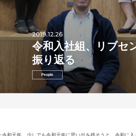
2019.12.26
令和入社組、リブセ
振り返る
People
った令和元年。少しでも令和元年に思い出を残そうと、令和に入