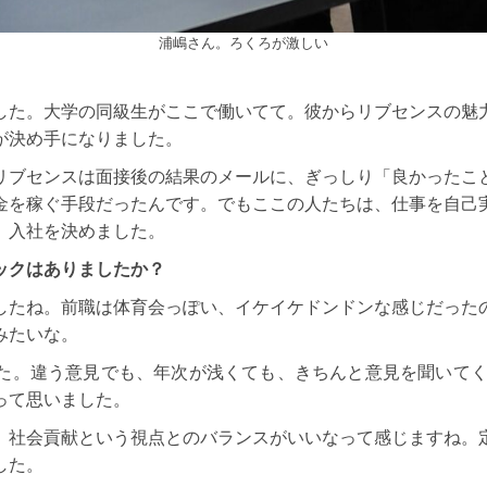
浦嶋さん。ろくろが激しい
した。大学の同級生がここで働いてて。彼からリブセンスの魅
が決め手になりました。
リブセンスは面接後の結果のメールに、ぎっしり「良かったこ
金を稼ぐ手段だったんです。でもここの人たちは、仕事を自己
、入社を決めました。
ックはありましたか？
したね。前職は体育会っぽい、イケイケドンドンな感じだった
みたいな。
た。違う意見でも、年次が浅くても、きちんと意見を聞いてくれ
って思いました。
、社会貢献という視点とのバランスがいいなって感じますね。
した。