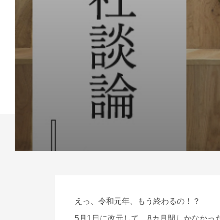
えっ、令和元年、もう終わるの！？
5月1日に改元して、8カ月間しかなか