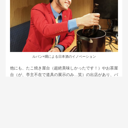
ルパン×燗による日本酒のイノベーション
他にも、たこ焼き屋台（超絶美味しかったです！）やお茶屋
台（が、亭主不在で道具の展示のみ…笑）の出店があり、バ
ラエティに富んだ空間になっていました。
弾き語りを披露してくれたのは、新卒２年目マッハバイト中
垣さん（ギター）と取締役中里さん（ウクレレ）。普段から
仲良しのお二人、息もピッタリの名演奏でした。ちなみに、
仮装のコンセプトは忌野清志郎さんの伝説のバンド「ザ・タ
イマーズ」だそう。ヘルメットまで手作りという中里さん
に、リブセンスを代表するコミットメント力を感じました。