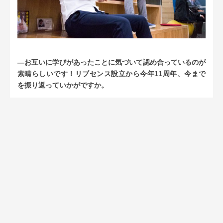
―お互いに学びがあったことに気づいて認め合っているのが
素晴らしいです！リブセンス設立から今年11周年、今まで
を振り返っていかがですか。
桂
：どうですかね。あんま11年っていう感じはしないよ
ね。
村上
：まだ11年か！って感じ。あまりよく覚えてない
（笑）
―上場についてはいかがでしょう。
桂
：最年少上場というのは創業時から社内で考えていたこと
なので、ひとつのマイルストーンですね。無事に達成でき
て、採用できる人材も変わったし良かったですね。
村上
：そう言えば、上場する前日に初値が付く夢を見て、そ