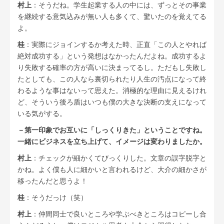
村上
：そうだね。学生起業する人の中には、ずっとその事業
を継続する意気込みが無い人も多くて、驚いたのを覚えてる
よ。
桂
：実際にジョインするか考えた時、正直「この人とやれば
絶対成功する」という発想はなかったんだよね。成功するよ
り失敗する確率の方が高いに決まってるし。ただもし失敗し
たとしても、この人なら裏切られたり人生の汚点になって終
わるような事はないって思えた。消極的な理由に見えるけれ
ど、そういう後ろ盾はいつも僕の大きな決断の支えになって
いる気がする。
－第一印象でお互いに「しっくりきた」ということですね。
一緒にビジネスを立ち上げて、イメージは変わりましたか。
村上
：チェックが細かくてびっくりした。文章の誤字脱字と
かね。よく僕も人に細かいと言われるけど、大介の細かさが
移ったんだと思うよ！
桂
：そうだっけ（笑）
村上
：仲間同士で良いところや学ぶべきところはコピーし合