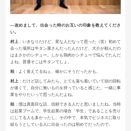
―改めまして、出会った時のお互いの印象を教えてくださ
い。
村上
：いきなりだけど、変な人だなって思った（笑）初めて
会った場所は牛タン屋さんだったんだけど、大介が頼んだの
はまさかのシチュー。しかも鶏肉かシチューで悩んでたんだ
よね。普通そこは牛タンでしょ。
桂
：よく覚えてるねぇ、確かにそうだったかも。
村上
：だけど話してみたら、とても落ち着いていて頭の回転
が速くて、自分に無いものを持っていると感じた。一緒に事
業をやりたいって思ったんだよね。
桂
：僕は真面目な話、信頼できる人だと思いましたね。当時
は起業ブームで、学生起業の場合「学生」であることを売り
にしてる人も多かったし。その中で、本気でビジネスに取り
組もうとしている人に出会ったのは初めてだったので。