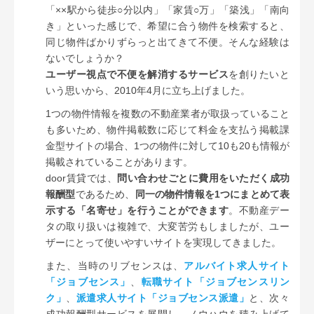
「××駅から徒歩○分以内」「家賃○万」「築浅」「南向
き」といった感じで、希望に合う物件を検索すると、
同じ物件ばかりずらっと出てきて不便。そんな経験は
ないでしょうか？
ユーザー視点で不便を解消するサービス
を創りたいと
いう思いから、2010年4月に立ち上げました。
1つの物件情報を複数の不動産業者が取扱っていること
も多いため、物件掲載数に応じて料金を支払う掲載課
金型サイトの場合、1つの物件に対して10も20も情報が
掲載されていることがあります。
door賃貸では、
問い合わせごとに費用をいただく成功
報酬型
であるため、
同一の物件情報を1つにまとめて表
示する「名寄せ」を行うことができます
。不動産デー
タの取り扱いは複雑で、大変苦労もしましたが、ユー
ザーにとって使いやすいサイトを実現してきました。
また、当時のリブセンスは、
アルバイト求人サイト
「ジョブセンス」
、
転職サイト「ジョブセンスリン
ク」
、
派遣求人サイト「ジョブセンス派遣」
と、次々
成功報酬型サービスを展開し、ノウハウを積み上げて