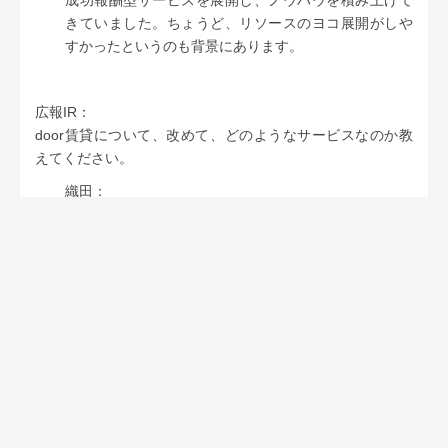
きていました。ちょうど、リソースのヨコ展開がしや
すかったというのも背景にあります。
広報IR：
door賃貸について、改めて、どのようなサービスなのか教
えてください。
織田：
door賃貸は、
初期費用も月額課金も無料
、家探しをし
ているユーザーの方々から
物件の問い合わせがきて初
めて費用をいただく「成功報酬型」
のサービスです。
また、door賃貸を使って物件を見つけ入居（賃貸契
約）されたユーザーの方々には、
「お祝い金」を贈呈
しています。
昨年2013年には、PCサイト・スマートフォンサイトと
もに大きくリニューアルしました。サイトデザインを
親近感や愛着を抱いていただけるようなイメージに一
新し、表示スピードにもこだわるなど検索機能を拡充