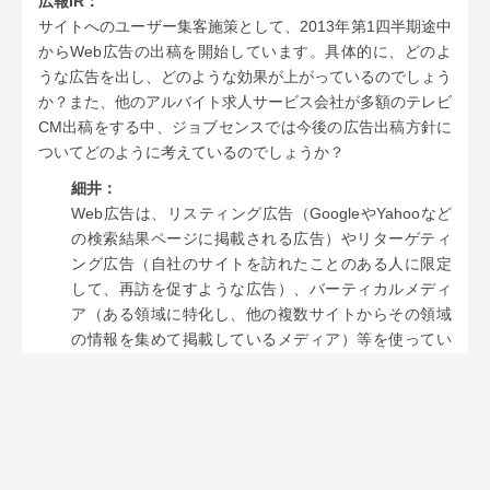
広報IR：
サイトへのユーザー集客施策として、2013年第1四半期途中
からWeb広告の出稿を開始しています。具体的に、どのよ
うな広告を出し、どのような効果が上がっているのでしょう
か？また、他のアルバイト求人サービス会社が多額のテレビ
CM出稿をする中、ジョブセンスでは今後の広告出稿方針に
ついてどのように考えているのでしょうか？
細井：
Web広告は、リスティング広告（GoogleやYahooなど
の検索結果ページに掲載される広告）やリターゲティ
ング広告（自社のサイトを訪れたことのある人に限定
して、再訪を促すような広告）、バーティカルメディ
ア（ある領域に特化し、他の複数サイトからその領域
の情報を集めて掲載しているメディア）等を使ってい
ます。次々と新しい広告形態が出てきますので、常に
専任のチームが積極的な情報収集を行い、試行錯誤を
繰り返しながら最適化を図っている状況です。
成功報酬型ビジネスモデル
でサービスを運営している
ため、1人のユーザー集客にかけることができるコスト