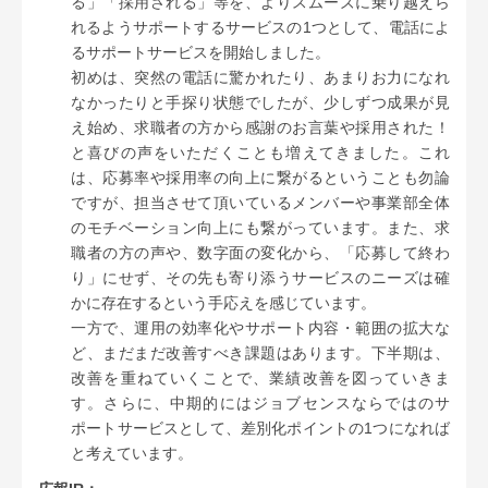
る」「採用される」等を、よりスムーズに乗り越えら
れるようサポートするサービスの1つとして、電話によ
るサポートサービスを開始しました。
初めは、突然の電話に驚かれたり、あまりお力になれ
なかったりと手探り状態でしたが、少しずつ成果が見
え始め、求職者の方から感謝のお言葉や採用された！
と喜びの声をいただくことも増えてきました。これ
は、応募率や採用率の向上に繋がるということも勿論
ですが、担当させて頂いているメンバーや事業部全体
のモチベーション向上にも繋がっています。また、求
職者の方の声や、数字面の変化から、「応募して終わ
り」にせず、その先も寄り添うサービスのニーズは確
かに存在するという手応えを感じています。
一方で、運用の効率化やサポート内容・範囲の拡大な
ど、まだまだ改善すべき課題はあります。下半期は、
改善を重ねていくことで、業績改善を図っていきま
す。さらに、中期的にはジョブセンスならではのサ
ポートサービスとして、差別化ポイントの1つになれば
と考えています。