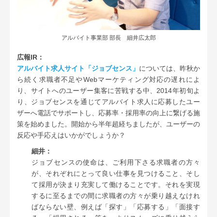
アルバイト事業部 部長 細井広太郎
広報IR：
アルバイト求人サイト「ジョブセンス」
については、昨秋か
ら続く求職者不足やWebマーケティング対応の遅れによ
り、サイトへのユーザー集客に苦戦する中、2014年初旬よ
り、ジョブセンスを通じてアルバイト求人に応募したユー
ザーへ電話でサポートし、応募率・採用率の向上に繋げる施
策を始めました。開始から半年超経ちましたが、ユーザーの
反応や手応えはいかがでしょうか？
細井：
ジョブセンスの使命は、ご利用下さる求職者の方々
が、それぞれにとって良い仕事を見つけること、そし
て採用が決まり充実して働けることです。それを実現
するに至るまでの間に求職者の方々が乗り越えなけれ
ばならない壁、例えば「探す」「応募する」「面接す