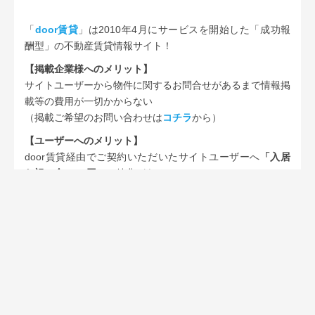
「
door賃貸
」は2010年4月にサービスを開始した「成功報
酬型」の不動産賃貸情報サイト！
【掲載企業様へのメリット】
サイトユーザーから物件に関するお問合せがあるまで情報掲
載等の費用が一切かからない
（掲載ご希望のお問い合わせは
コチラ
から）
【ユーザーへのメリット】
door賃貸経由でご契約いただいたサイトユーザーへ
「入居
お祝い金5000円」
の特典がある
（お祝い金に関する詳細は
コチラ
から）
また、不動産賃貸情報サイトによくある、「検索結果で同じ
物件がたくさん出てくる！」
という不便を解消するために、同じ物件はまとめて表示され
るようになっていたり、
同じ建物で他の空いている部屋を教えてくれたりと
物件を探しやすいサイトになっています。